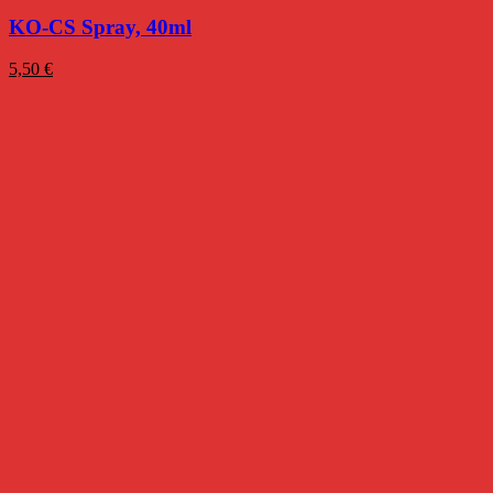
KO-CS Spray, 40ml
5,50
€