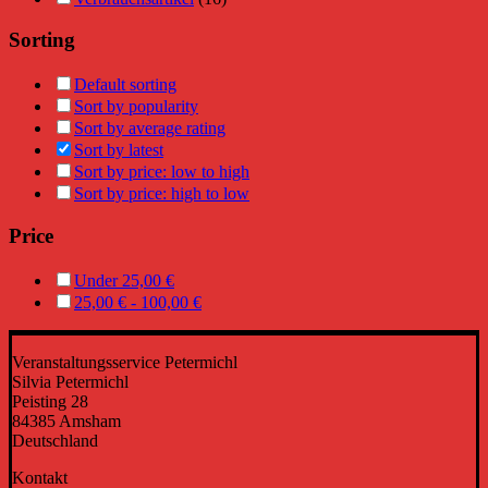
Sorting
Default sorting
Sort by popularity
Sort by average rating
Sort by latest
Sort by price: low to high
Sort by price: high to low
Price
Under
25,00
€
25,00
€
-
100,00
€
Veranstaltungsservice Petermichl
Silvia Petermichl
Peisting 28
84385 Amsham
Deutschland
Kontakt