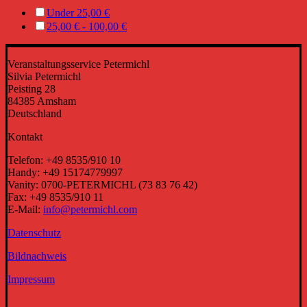
Under
25,00
€
25,00
€
-
100,00
€
Veranstaltungsservice Petermichl
Silvia Petermichl
Peisting 28
84385 Amsham
Deutschland
Kontakt
Telefon: +49 8535/910 10
Handy: +49 15174779997
Vanity: 0700-PETERMICHL (73 83 76 42)
Fax: +49 8535/910 11
E-Mail:
info@petermichl.com
Datenschutz
Bildnachweis
Impressum