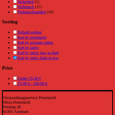
Sicherheit
(1)
Verbrauch
(37)
Verbrauchsartikel
(16)
Sorting
Default sorting
Sort by popularity
Sort by average rating
Sort by latest
Sort by price: low to high
Sort by price: high to low
Price
Under
25,00
€
25,00
€
-
100,00
€
Veranstaltungsservice Petermichl
Silvia Petermichl
Peisting 28
84385 Amsham