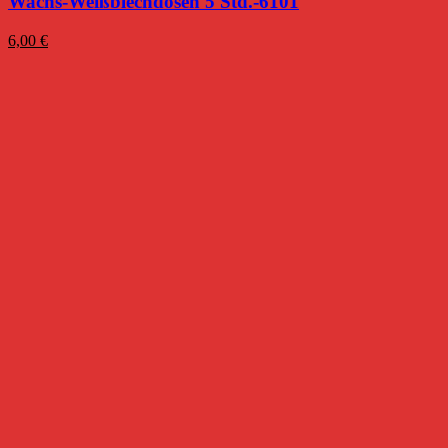
Wachs-Weißblechdosen 5 Std.-6101
6,00
€