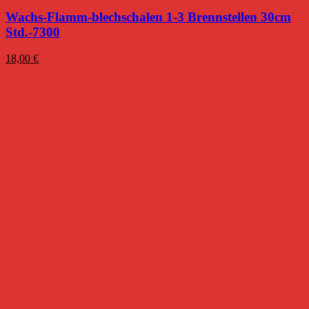
Wachs-Flamm-blechschalen 1-3 Brennstellen 30cm
Std.-7300
18,00
€