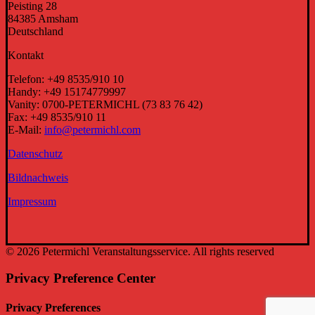
Peisting 28
84385 Amsham
Deutschland
Kontakt
Telefon: +49 8535/910 10
Handy: +49 15174779997
Vanity: 0700-PETERMICHL (73 83 76 42)
Fax: +49 8535/910 11
E-Mail:
info@petermichl.com
Datenschutz
Bildnachweis
Impressum
© 2026 Petermichl Veranstaltungsservice. All rights reserved
Privacy Preference Center
Privacy Preferences