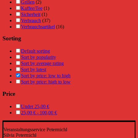
Grillen
(2)
Kaffee/Tee
(1)
Sicherheit
(1)
Verbrauch
(37)
Verbrauchsartikel
(16)
Sorting
Default sorting
Sort by popularity
Sort by average rating
Sort by latest
Sort by price: low to high
Sort by price: high to low
Price
Under
25,00
€
25,00
€
-
100,00
€
Veranstaltungsservice Petermichl
Silvia Petermichl