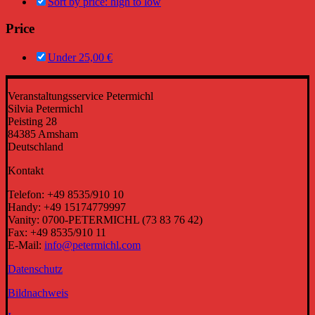
Sort by price: high to low
Price
Under
25,00
€
Veranstaltungsservice Petermichl
Silvia Petermichl
Peisting 28
84385 Amsham
Deutschland
Kontakt
Telefon: +49 8535/910 10
Handy: +49 15174779997
Vanity: 0700-PETERMICHL (73 83 76 42)
Fax: +49 8535/910 11
E-Mail:
info@petermichl.com
Datenschutz
Bildnachweis