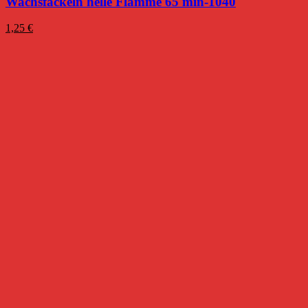
Wachsfackeln helle Flamme 65 min-1040
1,25
€