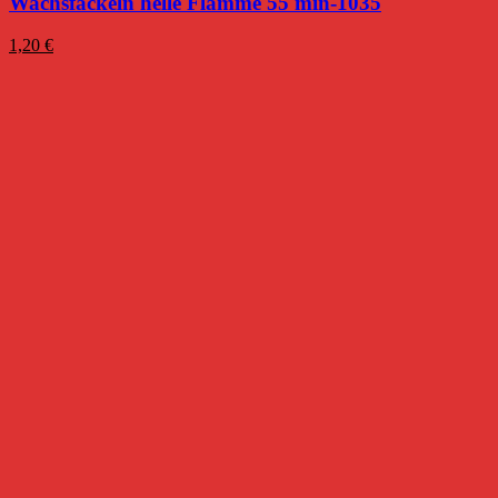
Wachsfackeln helle Flamme 55 min-1035
1,20
€