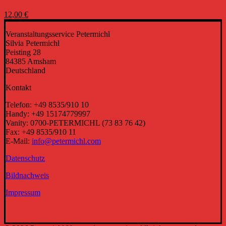
12,00
€
Veranstaltungsservice Petermichl
Silvia Petermichl
Peisting 28
84385 Amsham
Deutschland
Kontakt
Telefon: +49 8535/910 10
Handy: +49 15174779997
Vanity: 0700-PETERMICHL (73 83 76 42)
Fax: +49 8535/910 11
E-Mail:
info@petermichl.com
Datenschutz
Bildnachweis
Impressum