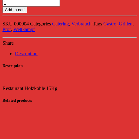
Restaurant
Holzkohle
Add to cart
15Kg
quantity
SKU
000904
Categories
Catering
,
Verbrauch
Tags
Gastro
,
Grillen
,
Prof
,
Wettkampf
Share
Description
Description
Restaurant Holzkohle 15Kg
Related products