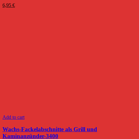
6,95
€
Add to cart
Wachs-Fackelabschnitte als Grill und
Kaminanzünder-3400