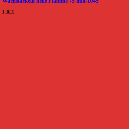
Wachsfackeln helle Flamme 75 min-1045
1,30
€