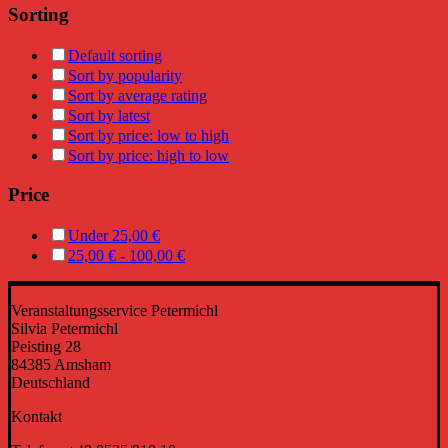
Sorting
Default sorting
Sort by popularity
Sort by average rating
Sort by latest
Sort by price: low to high
Sort by price: high to low
Price
Under
25,00
€
25,00
€
-
100,00
€
Veranstaltungsservice Petermichl
Silvia Petermichl
Peisting 28
84385 Amsham
Deutschland
Kontakt