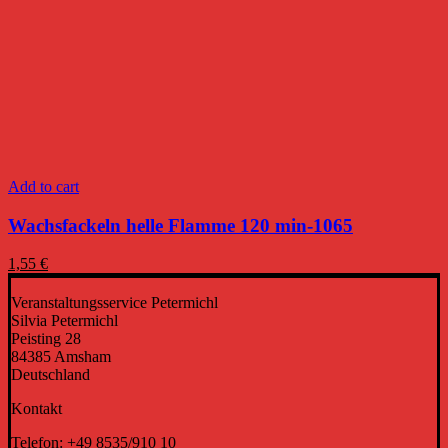
Add to cart
Wachsfackeln helle Flamme 120 min-1065
1,55
€
Veranstaltungsservice Petermichl
Silvia Petermichl
Peisting 28
84385 Amsham
Deutschland
Kontakt
Telefon: +49 8535/910 10