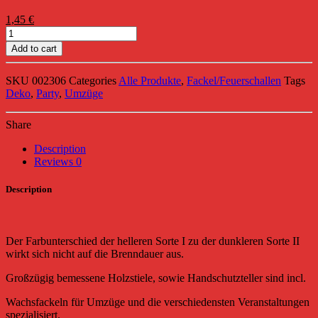
1,45
€
Wachsfackeln
helle
Add to cart
Flamme
105
SKU
002306
Categories
Alle Produkte
,
Fackel/Feuerschallen
Tags
min-
Deko
,
Party
,
Umzüge
1060
quantity
Share
Description
Reviews
0
Description
Der Farbunterschied der helleren Sorte I zu der dunkleren Sorte II
wirkt sich nicht auf die Brenndauer aus.
Großzügig bemessene Holzstiele, sowie Handschutzteller sind incl.
Wachsfackeln für Umzüge und die verschiedensten Veranstaltungen
spezialisiert.