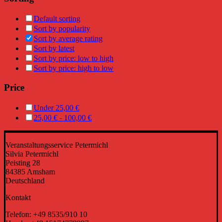
Default sorting
Sort by popularity
Sort by average rating
Sort by latest
Sort by price: low to high
Sort by price: high to low
Price
Under
25,00
€
25,00
€
-
100,00
€
Veranstaltungsservice Petermichl
Silvia Petermichl
Peisting 28
84385 Amsham
Deutschland
Kontakt
Telefon: +49 8535/910 10