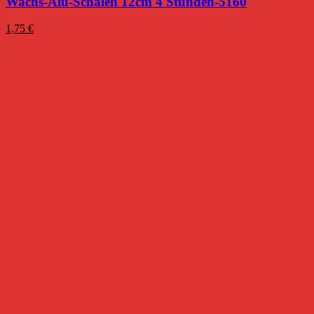
Wachs-Alu-Schalen 12cm 4 Stunden-5160
1,75
€