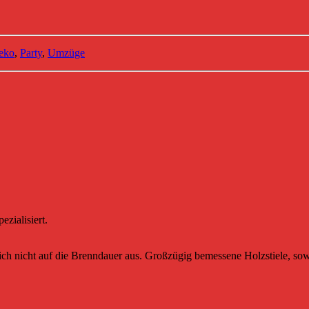
eko
,
Party
,
Umzüge
zialisiert.
sich nicht auf die Brenndauer aus. Großzügig bemessene Holzstiele, sowi