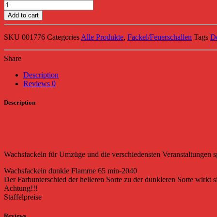
Wachsfackeln
dunkle
Add to cart
Flamme
65
SKU
001776
Categories
Alle Produkte
,
Fackel/Feuerschallen
Tags
D
min-
2040
quantity
Share
Description
Reviews
0
Description
Wachsfackeln für Umzüge und die verschiedensten Veranstaltungen spe
Wachsfackeln dunkle Flamme 65 min-2040
Der Farbunterschied der helleren Sorte zu der dunkleren Sorte wirkt 
Achtung!!!
Staffelpreise
Reviews