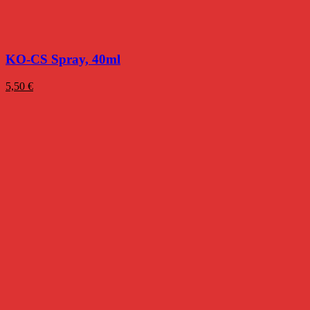
KO-CS Spray, 40ml
5,50
€