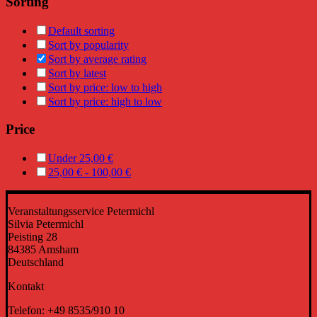
Sorting
Default sorting
Sort by popularity
Sort by average rating
Sort by latest
Sort by price: low to high
Sort by price: high to low
Price
Under
25,00
€
25,00
€
-
100,00
€
Veranstaltungsservice Petermichl
Silvia Petermichl
Peisting 28
84385 Amsham
Deutschland
Kontakt
Telefon: +49 8535/910 10