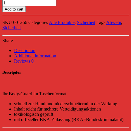
KO-
CS
Add to cart
Spray,
40ml
SKU
001266
Categories
Alle Produkte
,
Sicherheit
Tags
Abwehr
,
quantity
Sicherheit
Share
Description
Additional information
Reviews
0
Description
Ihr Body-Guard im Taschenformat
schnell zur Hand und niederschmetternd in der Wirkung
Inhalt reicht für mehrere Verteidigungsaktionen
toxikologisch geprüft
mit offizieller BKA-Zulassung (BKA=Bundeskriminalamt)