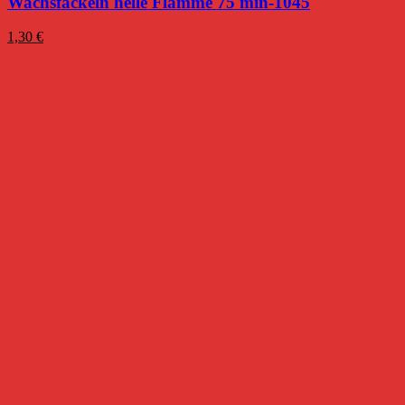
Wachsfackeln helle Flamme 75 min-1045
1,30
€