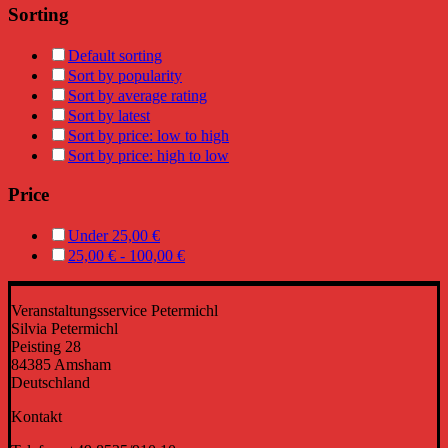
Sorting
Default sorting
Sort by popularity
Sort by average rating
Sort by latest
Sort by price: low to high
Sort by price: high to low
Price
Under
25,00
€
25,00
€
-
100,00
€
Veranstaltungsservice Petermichl
Silvia Petermichl
Peisting 28
84385 Amsham
Deutschland
Kontakt